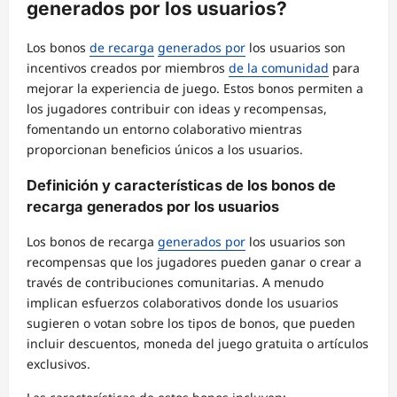
generados por los usuarios?
Los bonos
de recarga
generados por
los usuarios son
incentivos creados por miembros
de la comunidad
para
mejorar la experiencia de juego. Estos bonos permiten a
los jugadores contribuir con ideas y recompensas,
fomentando un entorno colaborativo mientras
proporcionan beneficios únicos a los usuarios.
Definición y características de los bonos de
recarga generados por los usuarios
Los bonos de recarga
generados por
los usuarios son
recompensas que los jugadores pueden ganar o crear a
través de contribuciones comunitarias. A menudo
implican esfuerzos colaborativos donde los usuarios
sugieren o votan sobre los tipos de bonos, que pueden
incluir descuentos, moneda del juego gratuita o artículos
exclusivos.