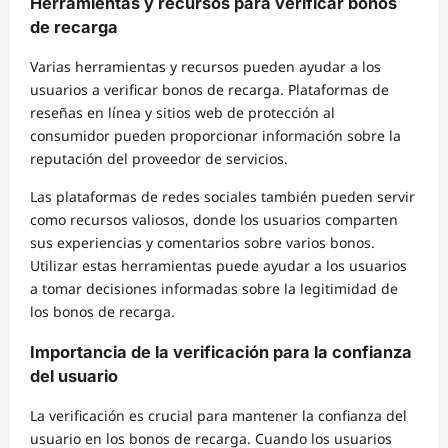
Herramientas y recursos para verificar bonos
de recarga
Varias herramientas y recursos pueden ayudar a los
usuarios a verificar bonos de recarga. Plataformas de
reseñas en línea y sitios web de protección al
consumidor pueden proporcionar información sobre la
reputación del proveedor de servicios.
Las plataformas de redes sociales también pueden servir
como recursos valiosos, donde los usuarios comparten
sus experiencias y comentarios sobre varios bonos.
Utilizar estas herramientas puede ayudar a los usuarios
a tomar decisiones informadas sobre la legitimidad de
los bonos de recarga.
Importancia de la verificación para la confianza
del usuario
La verificación es crucial para mantener la confianza del
usuario en los bonos de recarga. Cuando los usuarios