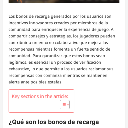
Los bonos de recarga generados por los usuarios son
incentivos innovadores creados por miembros de la
comunidad para enriquecer la experiencia de juego. Al
compartir consejos y estrategias, los jugadores pueden
contribuir a un entorno colaborativo que mejora las
recompensas mientras fomenta un fuerte sentido de
comunidad. Para garantizar que estos bonos sean
legítimos, es esencial un proceso de verificación
exhaustivo, lo que permite a los usuarios reclamar sus
recompensas con confianza mientras se mantienen
alerta ante posibles estafas.
Key sections in the article:
¿Qué son los bonos de recarga