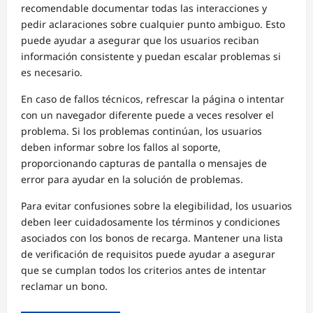
recomendable documentar todas las interacciones y
pedir aclaraciones sobre cualquier punto ambiguo. Esto
puede ayudar a asegurar que los usuarios reciban
información consistente y puedan escalar problemas si
es necesario.
En caso de fallos técnicos, refrescar la página o intentar
con un navegador diferente puede a veces resolver el
problema. Si los problemas continúan, los usuarios
deben informar sobre los fallos al soporte,
proporcionando capturas de pantalla o mensajes de
error para ayudar en la solución de problemas.
Para evitar confusiones sobre la elegibilidad, los usuarios
deben leer cuidadosamente los términos y condiciones
asociados con los bonos de recarga. Mantener una lista
de verificación de requisitos puede ayudar a asegurar
que se cumplan todos los criterios antes de intentar
reclamar un bono.