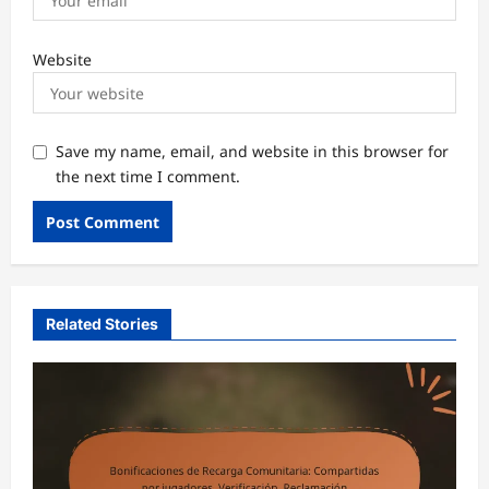
Website
Save my name, email, and website in this browser for
the next time I comment.
Related Stories