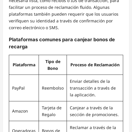
necesaria lista, como recibos o IDs de transacción, para
facilitar un proceso de reclamación fluido. Algunas
plataformas también pueden requerir que los usuarios
verifiquen su identidad a través de confirmación por
correo electrónico o SMS.
Plataformas comunes para canjear bonos de
recarga
Tipo de
Plataforma
Proceso de Reclamación
Bono
Enviar detalles de la
PayPal
Reembolso
transacción a través de
la aplicación.
Tarjeta de
Canjear a través de la
Amazon
Regalo
sección de promociones.
Reclamar a través de la
Operadoras
Bonos de