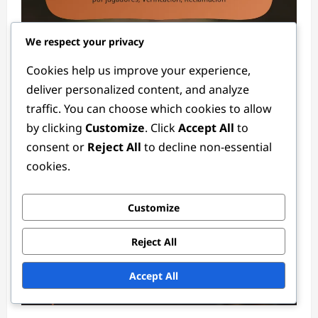
We respect your privacy
Bonos de recarga
Cookies help us improve your experience,
Bonificaciones de Recarga Comunitaria:
deliver personalized content, and analyze
Compartidas por jugadores, Verificación,
traffic. You can choose which cookies to allow
Reclamación
by clicking
Customize
. Click
Accept All
to
Lila Montgomery
3 months ago
0
consent or
Reject All
to decline non-essential
cookies.
Customize
Reject All
Accept All
Bonos de recarga