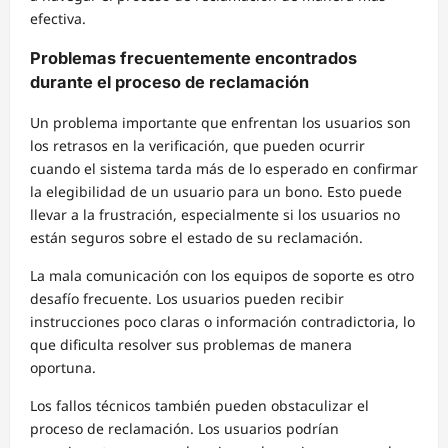
efectiva.
Problemas frecuentemente encontrados
durante el proceso de reclamación
Un problema importante que enfrentan los usuarios son
los retrasos en la verificación, que pueden ocurrir
cuando el sistema tarda más de lo esperado en confirmar
la elegibilidad de un usuario para un bono. Esto puede
llevar a la frustración, especialmente si los usuarios no
están seguros sobre el estado de su reclamación.
La mala comunicación con los equipos de soporte es otro
desafío frecuente. Los usuarios pueden recibir
instrucciones poco claras o información contradictoria, lo
que dificulta resolver sus problemas de manera
oportuna.
Los fallos técnicos también pueden obstaculizar el
proceso de reclamación. Los usuarios podrían