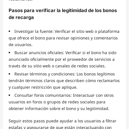
Pasos para verificar la legitimidad de los bonos
de recarga
Investigar la fuente: Verificar el sitio web o plataforma
que ofrece el bono para revisar opiniones y comentarios
de usuarios.
Buscar anuncios oficiales: Verificar si el bono ha sido
anunciado oficialmente por el proveedor de servicios a
través de su sitio web o canales de redes sociales.
Revisar términos y condiciones: Los bonos legítimos
tendrán términos claros que describen cómo reclamarlos
y cualquier restricción que aplique.
Consultar foros comunitarios: Interactuar con otros
usuarios en foros o grupos de redes sociales para
obtener información sobre el bono y su legitimidad.
Seguir estos pasos puede ayudar a los usuarios a filtrar
estafas y asegurarse de que están interactuando con