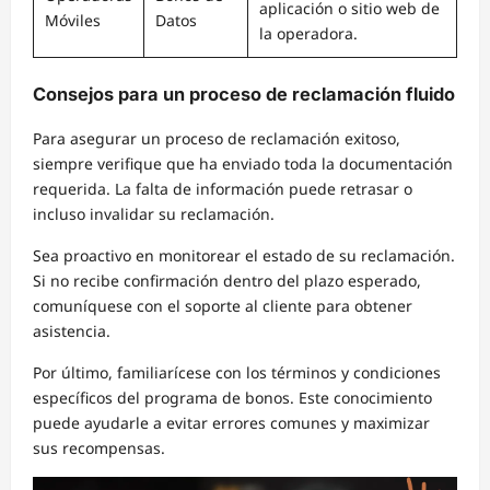
aplicación o sitio web de
Móviles
Datos
la operadora.
Consejos para un proceso de reclamación fluido
Para asegurar un proceso de reclamación exitoso,
siempre verifique que ha enviado toda la documentación
requerida. La falta de información puede retrasar o
incluso invalidar su reclamación.
Sea proactivo en monitorear el estado de su reclamación.
Si no recibe confirmación dentro del plazo esperado,
comuníquese con el soporte al cliente para obtener
asistencia.
Por último, familiarícese con los términos y condiciones
específicos del programa de bonos. Este conocimiento
puede ayudarle a evitar errores comunes y maximizar
sus recompensas.