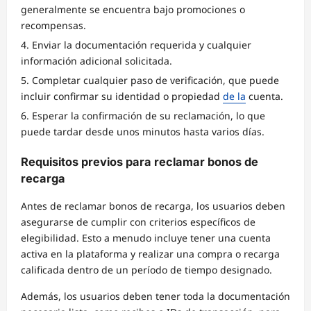
generalmente se encuentra bajo promociones o
recompensas.
Enviar la documentación requerida y cualquier
información adicional solicitada.
Completar cualquier paso de verificación, que puede
incluir confirmar su identidad o propiedad
de la
cuenta.
Esperar la confirmación de su reclamación, lo que
puede tardar desde unos minutos hasta varios días.
Requisitos previos para reclamar bonos de
recarga
Antes de reclamar bonos de recarga, los usuarios deben
asegurarse de cumplir con criterios específicos de
elegibilidad. Esto a menudo incluye tener una cuenta
activa en la plataforma y realizar una compra o recarga
calificada dentro de un período de tiempo designado.
Además, los usuarios deben tener toda la documentación