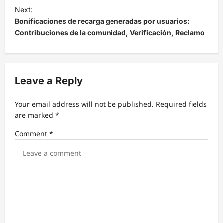
t
Next:
Bonificaciones de recarga generadas por usuarios:
n
Contribuciones de la comunidad, Verificación, Reclamo
a
v
i
Leave a Reply
g
a
Your email address will not be published.
Required fields
t
are marked
*
i
Comment
*
o
n