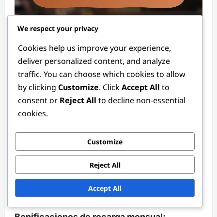
Códigos de regalo
We respect your privacy
Cookies help us improve your experience,
Nuevos códigos de regalo: Adiciones
deliver personalized content, and analyze
recientes, Cómo canjear, Comentarios de
traffic. You can choose which cookies to allow
los jugadores
by clicking
Customize
. Click
Accept All
to
Lila Montgomery
3 months ago
0
consent or
Reject All
to decline non-essential
cookies.
Customize
Reject All
Accept All
Premios por Hitos del Evento
Bonificaciones de recarga mensual: