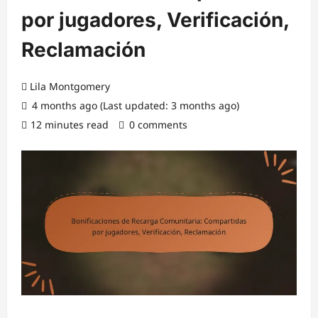
por jugadores, Verificación,
Reclamación
Lila Montgomery
4 months ago (Last updated: 3 months ago)
12 minutes read
0 comments