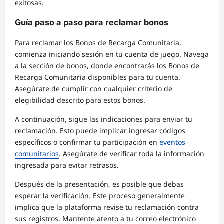
exitosas.
Guía paso a paso para reclamar bonos
Para reclamar los Bonos de Recarga Comunitaria,
comienza iniciando sesión en tu cuenta de juego. Navega
a la sección de bonos, donde encontrarás los Bonos de
Recarga Comunitaria disponibles para tu cuenta.
Asegúrate de cumplir con cualquier criterio de
elegibilidad descrito para estos bonos.
A continuación, sigue las indicaciones para enviar tu
reclamación. Esto puede implicar ingresar códigos
específicos o confirmar tu participación en
eventos
comunitarios
. Asegúrate de verificar toda la información
ingresada para evitar retrasos.
Después de la presentación, es posible que debas
esperar la verificación. Este proceso generalmente
implica que la plataforma revise tu reclamación contra
sus registros. Mantente atento a tu correo electrónico