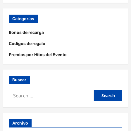
Categorías
Bonos de recarga
Códigos de regalo
Premios por Hitos del Evento
Buscar
Search
for:
Archivo