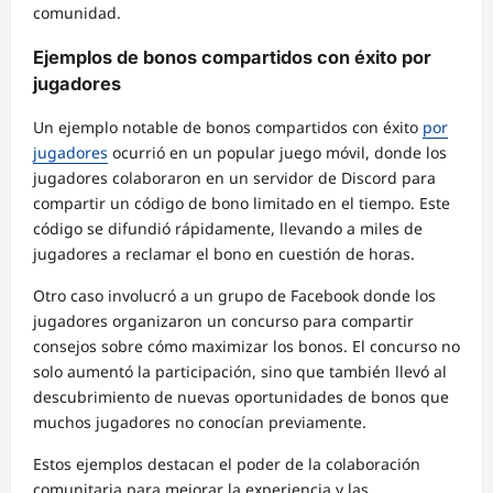
comunidad.
Ejemplos de bonos compartidos con éxito por
jugadores
Un ejemplo notable de bonos compartidos con éxito
por
jugadores
ocurrió en un popular juego móvil, donde los
jugadores colaboraron en un servidor de Discord para
compartir un código de bono limitado en el tiempo. Este
código se difundió rápidamente, llevando a miles de
jugadores a reclamar el bono en cuestión de horas.
Otro caso involucró a un grupo de Facebook donde los
jugadores organizaron un concurso para compartir
consejos sobre cómo maximizar los bonos. El concurso no
solo aumentó la participación, sino que también llevó al
descubrimiento de nuevas oportunidades de bonos que
muchos jugadores no conocían previamente.
Estos ejemplos destacan el poder de la colaboración
comunitaria para mejorar la experiencia y las