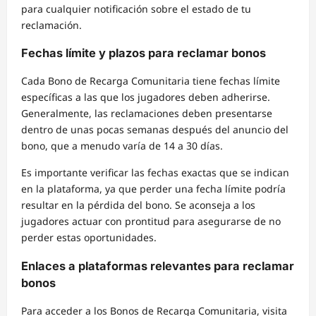
para cualquier notificación sobre el estado de tu
reclamación.
Fechas límite y plazos para reclamar bonos
Cada Bono de Recarga Comunitaria tiene fechas límite
específicas a las que los jugadores deben adherirse.
Generalmente, las reclamaciones deben presentarse
dentro de unas pocas semanas después del anuncio del
bono, que a menudo varía de 14 a 30 días.
Es importante verificar las fechas exactas que se indican
en la plataforma, ya que perder una fecha límite podría
resultar en la pérdida del bono. Se aconseja a los
jugadores actuar con prontitud para asegurarse de no
perder estas oportunidades.
Enlaces a plataformas relevantes para reclamar
bonos
Para acceder a los Bonos de Recarga Comunitaria, visita