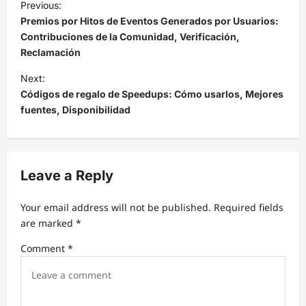
Previous:
o
Premios por Hitos de Eventos Generados por Usuarios:
s
Contribuciones de la Comunidad, Verificación,
Reclamación
t
Next:
n
Códigos de regalo de Speedups: Cómo usarlos, Mejores
a
fuentes, Disponibilidad
v
i
g
Leave a Reply
a
t
Your email address will not be published.
Required fields
are marked
*
i
Comment
*
o
n