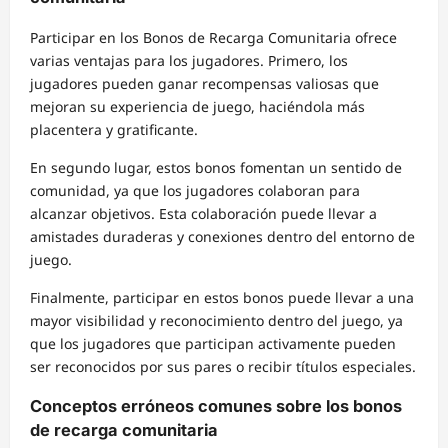
Participar en los Bonos de Recarga Comunitaria ofrece
varias ventajas para los jugadores. Primero, los
jugadores pueden ganar recompensas valiosas que
mejoran su experiencia de juego, haciéndola más
placentera y gratificante.
En segundo lugar, estos bonos fomentan un sentido de
comunidad, ya que los jugadores colaboran para
alcanzar objetivos. Esta colaboración puede llevar a
amistades duraderas y conexiones dentro del entorno de
juego.
Finalmente, participar en estos bonos puede llevar a una
mayor visibilidad y reconocimiento dentro del juego, ya
que los jugadores que participan activamente pueden
ser reconocidos por sus pares o recibir títulos especiales.
Conceptos erróneos comunes sobre los bonos
de recarga comunitaria