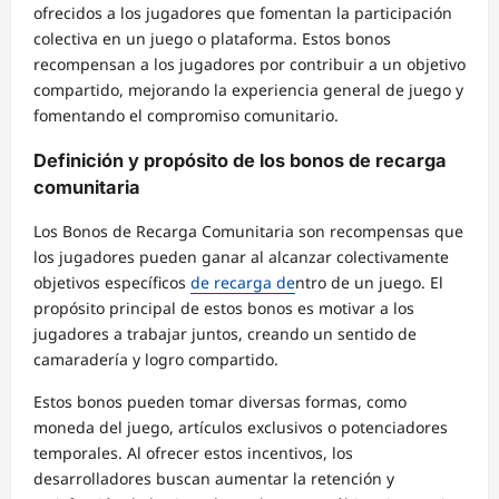
ofrecidos a los jugadores que fomentan la participación
colectiva en un juego o plataforma. Estos bonos
recompensan a los jugadores por contribuir a un objetivo
compartido, mejorando la experiencia general de juego y
fomentando el compromiso comunitario.
Definición y propósito de los bonos de recarga
comunitaria
Los Bonos de Recarga Comunitaria son recompensas que
los jugadores pueden ganar al alcanzar colectivamente
objetivos específicos
de recarga de
ntro de un juego. El
propósito principal de estos bonos es motivar a los
jugadores a trabajar juntos, creando un sentido de
camaradería y logro compartido.
Estos bonos pueden tomar diversas formas, como
moneda del juego, artículos exclusivos o potenciadores
temporales. Al ofrecer estos incentivos, los
desarrolladores buscan aumentar la retención y