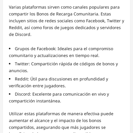
Varias plataformas sirven como canales populares para
compartir los Bonos de Recarga Comunitaria. Estas
incluyen sitios de redes sociales como Facebook, Twitter y
Reddit, así como foros de juegos dedicados y servidores
de Discord.
Grupos de Facebook: Ideales para el compromiso
comunitario y actualizaciones en tiempo real.
Twitter: Compartición rápida de códigos de bonos y
anuncios.
Reddit: Útil para discusiones en profundidad y
verificación entre jugadores.
Discord: Excelente para comunicación en vivo y
compartición instantánea.
Utilizar estas plataformas de manera efectiva puede
aumentar el alcance y el impacto de los bonos
compartidos, asegurando que más jugadores se