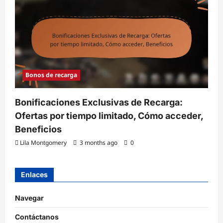
Bonos de recarga
Bonificaciones Exclusivas de Recarga:
Ofertas por tiempo limitado, Cómo acceder,
Beneficios
Lila Montgomery
3 months ago
0
Enlaces
Navegar
Contáctanos