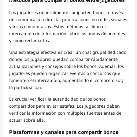
Métodos para compartir bonos entre jugadores
Los jugadores generalmente comparten bonos a través
de comunicación directa, publicaciones en redes sociales
y foros comunitarios. Estos métodos facilitan el
intercambio de información sobre los bonos disponibles
y cómo reclamarlos.
Una estrategia efectiva es crear un chat grupal dedicado
donde los jugadores puedan compartir rápidamente
actualizaciones y consejos sobre los bonos. Además, los
jugadores pueden organizar eventos o concursos que
fomenten el intercambio, aumentando el compromiso y
la participación.
Es crucial verificar la autenticidad de los bonos
compartidos para evitar estafas. Los jugadores deben
verificar la información con múltiples fuentes antes de
actuar sobre ella.
Plataformas y canales para compartir bonos