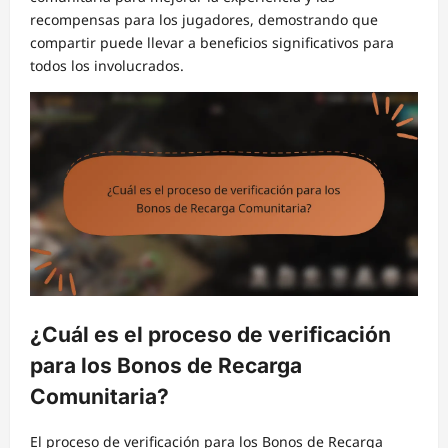
recompensas para los jugadores, demostrando que
compartir puede llevar a beneficios significativos para
todos los involucrados.
¿Cuál es el proceso de verificación
para los Bonos de Recarga
Comunitaria?
El proceso de verificación para los Bonos de Recarga