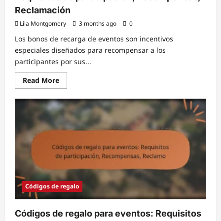
Reclamación
Lila Montgomery
3 months ago
0
Los bonos de recarga de eventos son incentivos
especiales diseñados para recompensar a los
participantes por sus...
Read
Read More
more
about
Bonificaciones
por
recarga
de
eventos:
Requisitos
de
participación,
Recompensas,
Reclamación
Códigos de regalo
Códigos de regalo para eventos: Requisitos