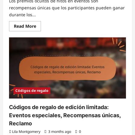
Los premios ocultos de hitos en eventos son
recompensas únicas que los participantes pueden ganar
durante los...
Read
Read More
more
about
Premios
de
Hitos
de
Eventos
Ocultos:
Secretos,
Cómo
descubrir,
Consejos
de
la
comunidad
Códigos de regalo
Códigos de regalo de edición limitada:
Eventos especiales, Recompensas únicas,
Reclamo
Lila Montgomery
3 months ago
0