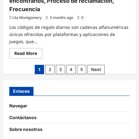
encontrarlos, Proceso de reclamación,
Frecuencia
Lila Montgomery
3 months ago
0
Los códigos de regalo diarios son cadenas alfanuméricas
únicas ofrecidas por plataformas y aplicaciones de
juegos, que...
Read
Read More
more
about
Códigos
Posts
1
2
3
4
5
Next
de
Regalo
pagination
Diarios:
Dónde
encontrarlos,
Enlaces
Proceso
de
reclamación,
Frecuencia
Navegar
Contáctanos
Sobre nosotros