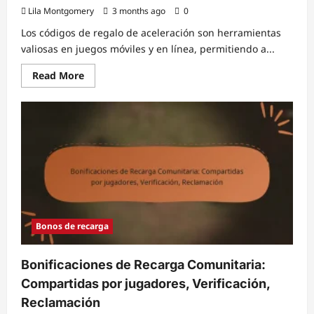
Lila Montgomery
3 months ago
0
Los códigos de regalo de aceleración son herramientas
valiosas en juegos móviles y en línea, permitiendo a...
Read
Read More
more
about
Códigos
de
regalo
de
Speedups:
Cómo
usarlos,
Mejores
fuentes,
Disponibilidad
Bonos de recarga
Bonificaciones de Recarga Comunitaria:
Compartidas por jugadores, Verificación,
Reclamación