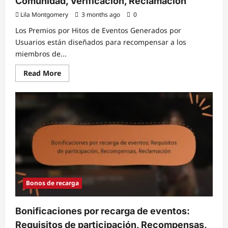
Comunidad, Verificación, Reclamación
Lila Montgomery
3 months ago
0
Los Premios por Hitos de Eventos Generados por
Usuarios están diseñados para recompensar a los
miembros de...
Read
Read More
more
about
Premios
por
Hitos
de
Eventos
Generados
por
Usuarios:
Contribuciones
de
la
Comunidad,
Verificación,
Bonos de recarga
Reclamación
Bonificaciones por recarga de eventos:
Requisitos de participación, Recompensas,