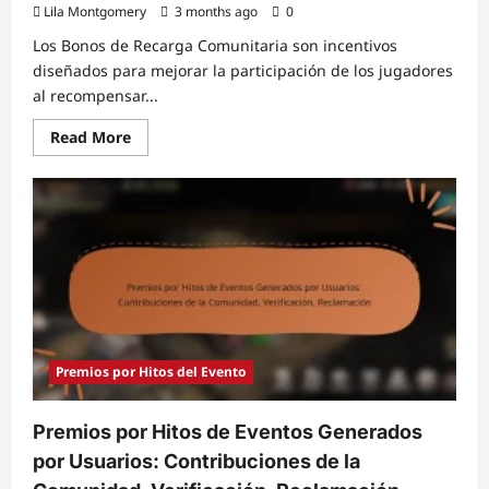
Lila Montgomery
3 months ago
0
Los Bonos de Recarga Comunitaria son incentivos
diseñados para mejorar la participación de los jugadores
al recompensar...
Read
Read More
more
about
Bonificaciones
de
Recarga
Comunitaria:
Compartidas
por
jugadores,
Verificación,
Reclamación
Premios por Hitos del Evento
Premios por Hitos de Eventos Generados
por Usuarios: Contribuciones de la