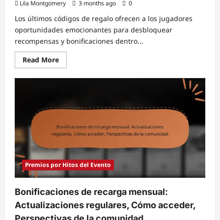
Lila Montgomery
3 months ago
0
Los últimos códigos de regalo ofrecen a los jugadores
oportunidades emocionantes para desbloquear
recompensas y bonificaciones dentro...
Read
Read More
more
about
Nuevos
códigos
de
regalo:
Adiciones
recientes,
Cómo
canjear,
Comentarios
de
los
jugadores
Premios por Hitos del Evento
Bonificaciones de recarga mensual:
Actualizaciones regulares, Cómo acceder,
Perspectivas de la comunidad