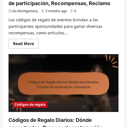
de participación, Recompensas, Reclamo
Lila Montgomery
3 months ago
0
Los códigos de regalo de eventos brindan a los
participantes oportunidades para ganar diversas
recompensas, como artículos...
Read
Read More
more
about
Códigos
de
regalo
para
eventos:
Requisitos
de
participación,
Recompensas,
Reclamo
Códigos de regalo
Códigos de Regalo Diarios: Dónde