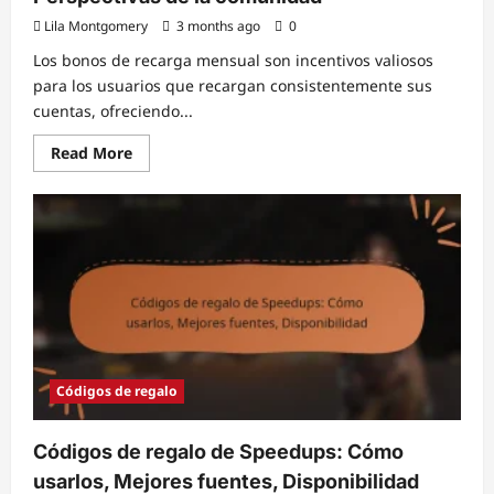
Lila Montgomery
3 months ago
0
Los bonos de recarga mensual son incentivos valiosos
para los usuarios que recargan consistentemente sus
cuentas, ofreciendo...
Read
Read More
more
about
Bonificaciones
de
recarga
mensual:
Actualizaciones
regulares,
Cómo
acceder,
Perspectivas
de
la
comunidad
Códigos de regalo
Códigos de regalo de Speedups: Cómo
usarlos, Mejores fuentes, Disponibilidad