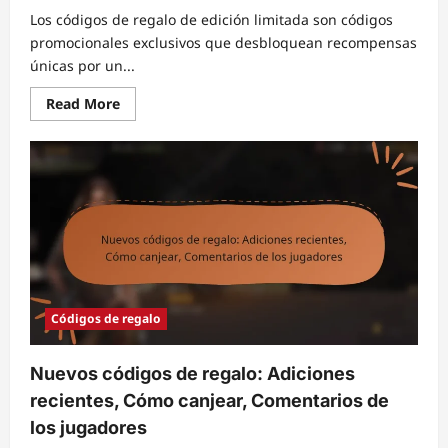
Los códigos de regalo de edición limitada son códigos
promocionales exclusivos que desbloquean recompensas
únicas por un...
Read
Read More
more
about
Códigos
de
regalo
de
edición
limitada:
Eventos
especiales,
Recompensas
únicas,
Reclamo
Códigos de regalo
Nuevos códigos de regalo: Adiciones
recientes, Cómo canjear, Comentarios de
los jugadores