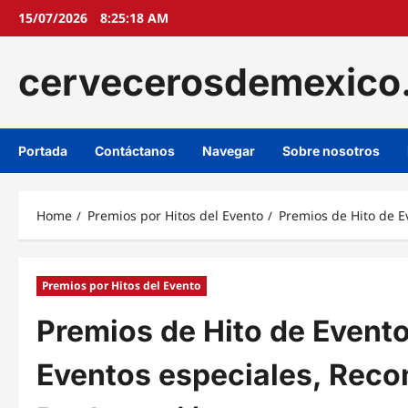
Skip
15/07/2026
8:25:19 AM
to
content
cervecerosdemexico
Portada
Contáctanos
Navegar
Sobre nosotros
Home
Premios por Hitos del Evento
Premios de Hito de E
Premios por Hitos del Evento
Premios de Hito de Evento
Eventos especiales, Rec