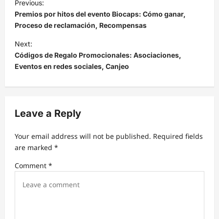
Previous:
o
Premios por hitos del evento Biocaps: Cómo ganar,
s
Proceso de reclamación, Recompensas
t
Next:
Códigos de Regalo Promocionales: Asociaciones,
n
Eventos en redes sociales, Canjeo
a
v
i
Leave a Reply
g
a
Your email address will not be published.
Required fields
t
are marked
*
i
Comment
*
o
n