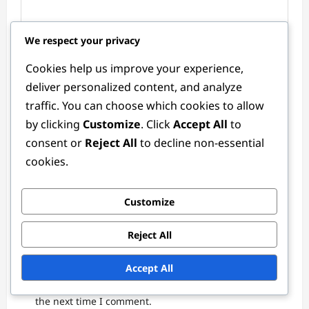
We respect your privacy
Cookies help us improve your experience,
deliver personalized content, and analyze
traffic. You can choose which cookies to allow
Name
*
by clicking
Customize
. Click
Accept All
to
consent or
Reject All
to decline non-essential
cookies.
Email
*
Customize
Website
Reject All
Accept All
Save my name, email, and website in this browser for
the next time I comment.