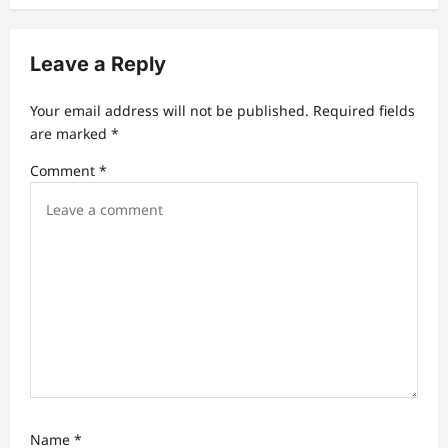
v
i
Leave a Reply
g
a
Your email address will not be published.
Required fields
t
are marked
*
i
Comment
*
o
n
Name
*