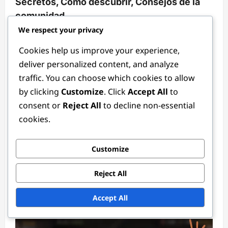
Secretos, Cómo descubrir, Consejos de la
comunidad
We respect your privacy
Lila Montgomery
3 months ago
0
Cookies help us improve your experience,
deliver personalized content, and analyze
traffic. You can choose which cookies to allow
by clicking
Customize
. Click
Accept All
to
consent or
Reject All
to decline non-essential
cookies.
Códigos de regalo
Customize
Códigos de regalo de edición limitada:
Reject All
Eventos especiales, Recompensas únicas,
Reclamo
Accept All
Lila Montgomery
3 months ago
0